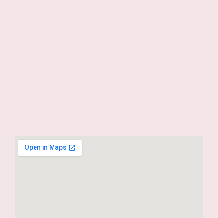
Navegación
Contacto
Escuela Mar Díaz
Formas de pago
Política de privacidad
Blog Micropigmentación
Dónde estamos