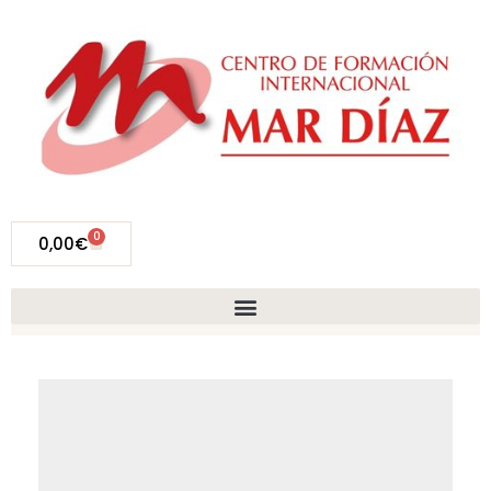
0
0,00
€