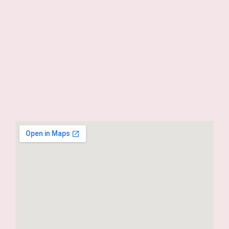
Contacto
Escuela Mar Díaz
Formas de pago
Política de privacidad
Blog Micropigmentación
Dónde estamos