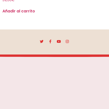
59,00
€
Añadir al carrito
Escuela Mar Díaz
Marqués de Toca, 7 - 28012 Madrid
info@escuelamardíaz.com
+34 915280029
+34 615990137
Navegación