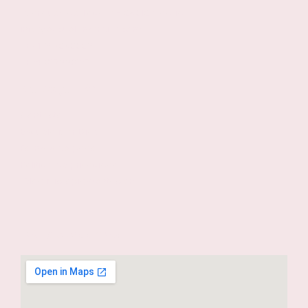
Marqués de Toca, 7 - 28012 Madrid
info@escuelamardíaz.com
+34 915280029
+34 615990137
Navegación
Contacto
Escuela Mar Díaz
Formas de pago
Política de privacidad
Blog Micropigmentación
Dónde estamos