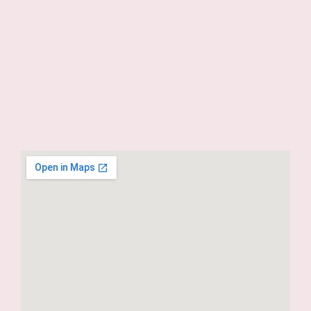
Contacto
Escuela Mar Díaz
Formas de pago
Política de privacidad
Blog Micropigmentación
Dónde estamos