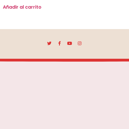
Añadir al carrito
Escuela Mar Díaz
Marqués de Toca, 7 - 28012 Madrid
info@escuelamardíaz.com
+34 915280029
+34 615990137
Navegación