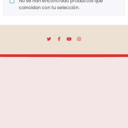
No se han encontrado productos que
coincidan con tu selección.
Escuela Mar Díaz
Marqués de Toca, 7 - 28012 Madrid
info@escuelamardíaz.com
+34 915280029
+34 615990137
Navegación
Contacto