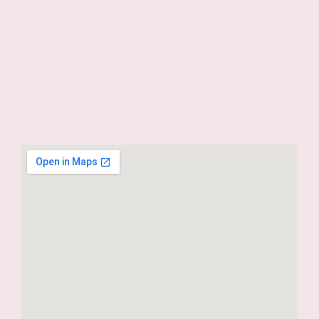
Escuela Mar Díaz
Formas de pago
Política de privacidad
Blog Micropigmentación
Dónde estamos