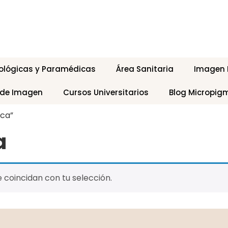
ológicas y Paramédicas
Área Sanitaria
Imagen P
 de Imagen
Cursos Universitarios
Blog Micropig
ica”
a
coincidan con tu selección.