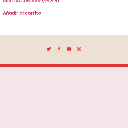
Ahorras:
395,00
€
(44.4%)
Añadir al carrito
Escuela Mar Díaz
Marqués de Toca, 7 - 28012 Madrid
info@escuelamardíaz.com
+34 915280029
+34 615990137
Navegación