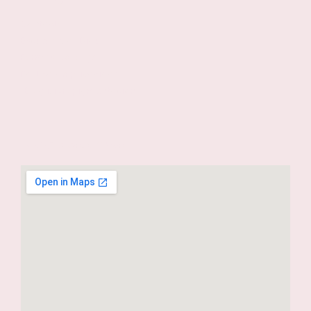
Contacto
Escuela Mar Díaz
Formas de pago
Política de privacidad
Blog Micropigmentación
Dónde estamos