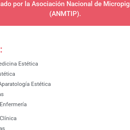
ado por la Asociación Nacional de Micropigm
(ANMTIP).
:
edicina Estética
stética
Aparatología Estética
as
 Enfermería
 Clínica
tas